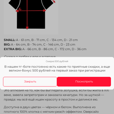
SMALL:
A - 61 cm, B - 71 cm, C - 134 cm, D - 21 cm
BIG:
A - 64 cm, B - 74 cm, C - 146 cm, D - 23 cm
EXTRA BIG:
A - 66 cm, B - 86 cm, C - 172 cm, D - 36 cm
Сказка о любви к еде и эстетике
Скидка 500 рублей
Футболка
Tarelochnitsa
— ироничный хит коллекции
I LOVE
В нашем тг-боте постоянно есть какие-то приятные скидки, а еще
BEREZA
. Принт вдохновлён русскими народными сказками, но с
велком-бонус 500 рублей на первый заказ при регистрации
явным современным апдейтом: девушка из былинных времён не
вышивает крестиком, а фотографирует тарелку с едой. Со
Закрыть
Посмотреть
вспышкой.
Это аллюзия на то, как бы выглядела Золушка, если бы жила в XXI
веке, завела запретограм и заказала хачапури. Но за шуткой —
правда: мы всё ещё ищем красоту в простом и делимся ею.
Доступна в двух цветах — чёрном и белом. Выполнена из
плотного 100% хлопка с мягким peach-эффектом. Оверсайз