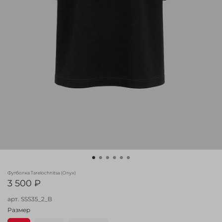
Футболка Tarelochnitsa (Onyx)
3 500 ₽
арт.
SSS35_2_B
Размер